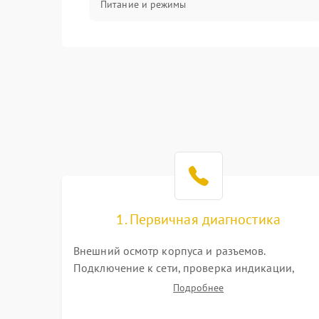
Питание и режимы
Интерфейсы и связь
Температура и эксплуатация
Механические повреждения
Механика
1. Первичная диагностика
Внешний осмотр корпуса и разъемов.
Подключение к сети, проверка индикации,
звуковых сигналов и кодов ошибок. Измерение
Подробнее
входного и выходного напряжения. Оценка