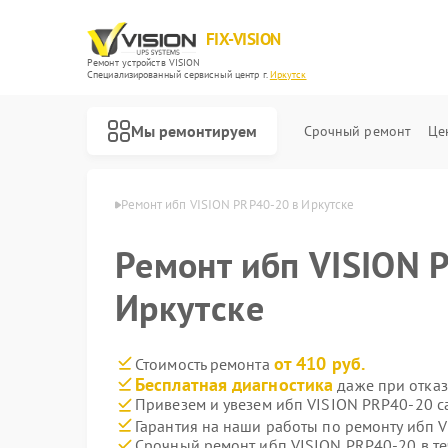
FIX-VISION
Ремонт устройств VISION
Специализированный cервисный центр г.
Иркутск
Мы ремонтируем
Срочный ремонт
Це
п VISION в Иркутске
Ремонт ибп VISION PRP40-20 в Иркутске
Ремонт ибп VISION 
Иркутске
от 410 руб.
Стоимость ремонта
Бесплатная диагностика
даже при отказ
Привезем и увезем ибп VISION PRP40-20 с
Гарантия на наши работы по ремонту ибп 
Срочный ремонт ибп VISION PRP40-20 в те