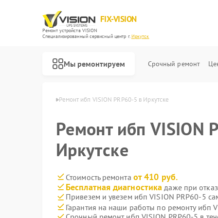
FIX-VISION
Ремонт устройств VISION
Специализированный cервисный центр г.
Иркутск
Мы ремонтируем
Срочный ремонт
Це
п VISION в Иркутске
Ремонт ибп VISION PRP60-5 в Иркутске
Ремонт ибп VISION 
Иркутске
от 410 руб.
Стоимость ремонта
Бесплатная диагностика
даже при отказ
Привезем и увезем ибп VISION PRP60-5 са
Гарантия на наши работы по ремонту ибп 
Срочный ремонт ибп VISION PRP60-5 в теч