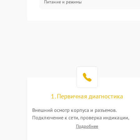
Питание и режимы
Интерфейсы и связь
Температура и эксплуатация
Механические повреждения
Механика
1. Первичная диагностика
Внешний осмотр корпуса и разъемов.
Подключение к сети, проверка индикации,
звуковых сигналов и кодов ошибок. Измерение
Подробнее
входного и выходного напряжения. Оценка