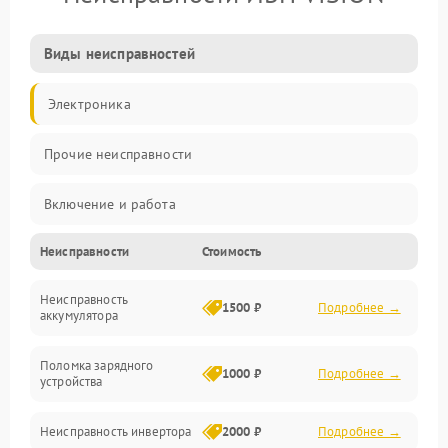
Виды неисправностей
Электроника
Прочие неисправности
Включение и работа
Неисправности
Стоимость
Работа с нагрузкой
Неисправность
Звук и индикация
1500 ₽
Подробнее →
аккумулятора
Питание и режимы
Поломка зарядного
1000 ₽
Подробнее →
устройства
Интерфейсы и связь
Неисправность инвертора
2000 ₽
Подробнее →