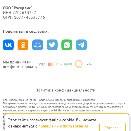
ООО "Русервис"
ИНН 7702633247
ОГРН 1077746335776
Поделиться в соц. сетях:
Мы принимаем
все формы оплаты
Политика конфиденциальности
Вся информация на сайте носит исключительно справочный характер.
Товарные знаки используются исключительно для описания устройств, в отношении которых
сервисные центры irk.fix-vision.ru предоставляют услуги по ремонту. Услуги оказываются в
неавторизованных сервисных центрах irk.fix-vision.ru, которые не связаны с
правообладателями товарных знаков или их официальными представителями.
Ремонт осуществляется для устройств, уже введенных в гражданский оборот в соответствии
Этот сайт использует файлы cookie. Вы можете
со статьей 1487 ГК РФ.
Использование товарных знаков не преследует цели индивидуализации услуг или введения
ознакомиться с
правилами использования
Согласен
потребителей в заблуждение, а служит для информирования о предоставляемых услугах по