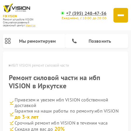
+7 (395) 248-47-56
FIX-VISION
Ежедневно, с 10:00 до 20:00
Ремонт устройств VISION
Специализированный
cервисный центр г.
Иркутск
Мы ремонтируем
Позвонить
утске
ИБП VISION ремонт силовой части
Ремонт силовой части на ибп
VISION в Иркутске
Привезем и увезем ибп VISION собственной
доставкой
Гарантия на наши работы по ремонту ибп VISION
до 3-х лет
Срочный ремонт ибп VISION в течении часа
20%
Скидка для вас до