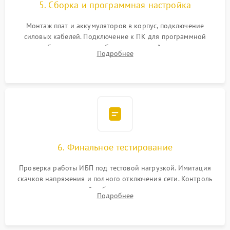
5. Сборка и программная настройка
Монтаж плат и аккумуляторов в корпус, подключение
силовых кабелей. Подключение к ПК для программной
калибровки констант батареи, настройки порогов
Подробнее
срабатывания AVR и сброса счетчиков старения АКБ.
6. Финальное тестирование
Проверка работы ИБП под тестовой нагрузкой. Имитация
скачков напряжения и полного отключения сети. Контроль
времени автономной работы, температурного режима и
Подробнее
корректности формы выходного сигнала.