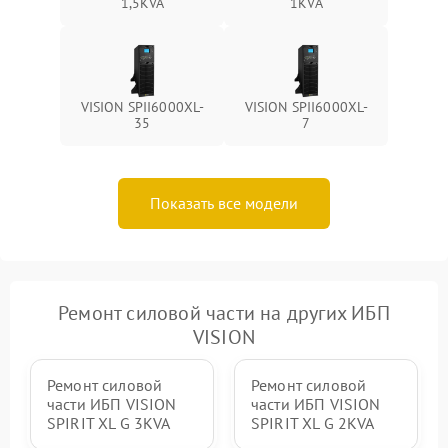
1,5KVA
1KVA
1500 ₽
Подробнее →
зарядки
Поломка системы защиты
1000 ₽
Подробнее →
от перегрузок
VISION SPII6000XL-
VISION SPII6000XL-
35
7
Неисправность системы
защиты от короткого
1500 ₽
Подробнее →
замыкания
Показать все модели
Повреждение системы
1000 ₽
Подробнее →
защиты от перегрева
Неисправность системы
защиты от
1500 ₽
Подробнее →
перенапряжения
Ремонт силовой части на других ИБП
VISION
Ремонт силовой
Ремонт силовой
части ИБП VISION
части ИБП VISION
SPIRIT XL G 3KVA
SPIRIT XL G 2KVA