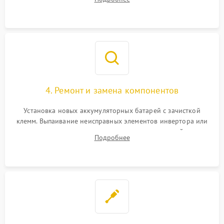
конденсаторов и прогаров на печатной плате.
4. Ремонт и замена компонентов
Установка новых аккумуляторных батарей с зачисткой
клемм. Выпаивание неисправных элементов инвертора или
цепи зарядки и монтаж новых радиодеталей.
Подробнее
Восстановление поврежденных токоведущих дорожек и
замена реле.