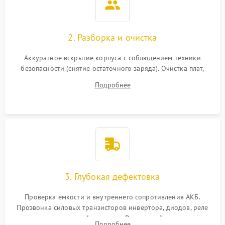
2. Разборка и очистка
Аккуратное вскрытие корпуса с соблюдением техники
безопасности (снятие остаточного заряда). Очистка плат,
радиаторов и кулеров от пыли с помощью сжатого воздуха
Подробнее
и кистей для предотвращения перегрева и замыканий.
3. Глубокая дефектовка
Проверка емкости и внутреннего сопротивления АКБ.
Прозвонка силовых транзисторов инвертора, диодов, реле
переключения и трансформатора. Визуальный поиск вздутых
Подробнее