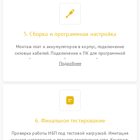
5. Сборка и программная настройка
Монтаж плат и аккумуляторов в корпус, подключение
силовых кабелей. Подключение к ПК для программной
калибровки констант батареи, настройки порогов
Подробнее
срабатывания AVR и сброса счетчиков старения АКБ.
6. Финальное тестирование
Проверка работы ИБП под тестовой нагрузкой. Имитация
скачков напряжения и полного отключения сети. Контроль