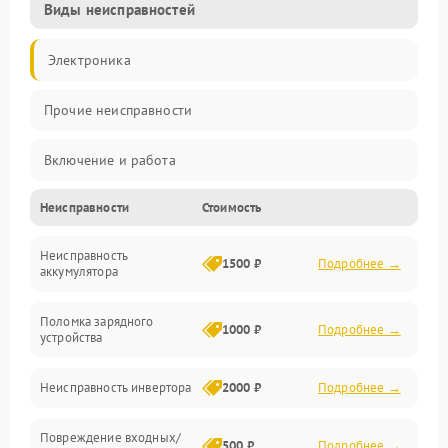
Виды неисправностей
Электроника
Прочие неисправности
Включение и работа
Неисправности
Стоимость
Работа с нагрузкой
Неисправность
Звук и индикация
1500 ₽
Подробнее →
аккумулятора
Питание и режимы
Поломка зарядного
1000 ₽
Подробнее →
устройства
Интерфейсы и связь
Неисправность инвертора
2000 ₽
Подробнее →
Температура и эксплуатация
Повреждение входных/
500 ₽
Подробнее →