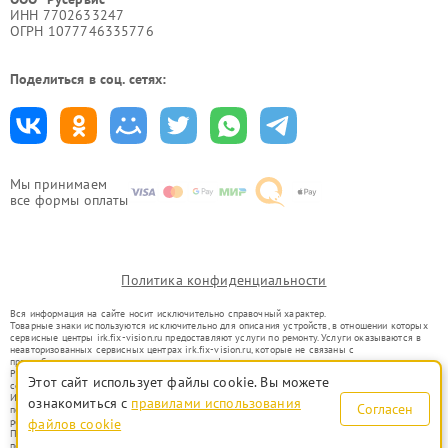
ИНН 7702633247
ОГРН 1077746335776
Поделиться в соц. сетях:
Мы принимаем
все формы оплаты
Политика конфиденциальности
Вся информация на сайте носит исключительно справочный характер.
Товарные знаки используются исключительно для описания устройств, в отношении которых
сервисные центры irk.fix-vision.ru предоставляют услуги по ремонту. Услуги оказываются в
неавторизованных сервисных центрах irk.fix-vision.ru, которые не связаны с
правообладателями товарных знаков или их официальными представителями.
Ремонт осуществляется для устройств, уже введенных в гражданский оборот в соответствии
Этот сайт использует файлы cookie. Вы можете
со статьей 1487 ГК РФ.
Использование товарных знаков не преследует цели индивидуализации услуг или введения
ознакомиться с
правилами использования
Согласен
потребителей в заблуждение, а служит для информирования о предоставляемых услугах по
ремонту техники указанных брендов.
файлов cookie
Представленная на сайте информация не является публичной офертой, определяемой
положениями Статьи 437(2) Гражданского кодекса РФ