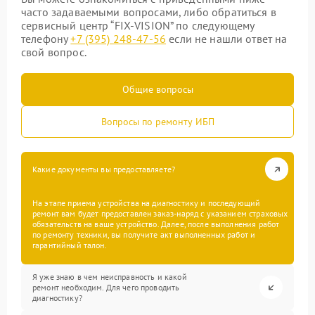
часто задаваемыми вопросами, либо обратиться в
сервисный центр “FIX-VISION” по следующему
телефону
+7 (395) 248-47-56
если не нашли ответ на
свой вопрос.
Общие вопросы
Вопросы по ремонту ИБП
Какие документы вы предоставляете?
На этапе приема устройства на диагностику и последующий
ремонт вам будет предоставлен заказ-наряд с указанием страховых
обязательств на ваше устройство. Далее, после выполнения работ
по ремонту техники, вы получите акт выполненных работ и
гарантийный талон.
Я уже знаю в чем неисправность и какой
ремонт необходим. Для чего проводить
диагностику?