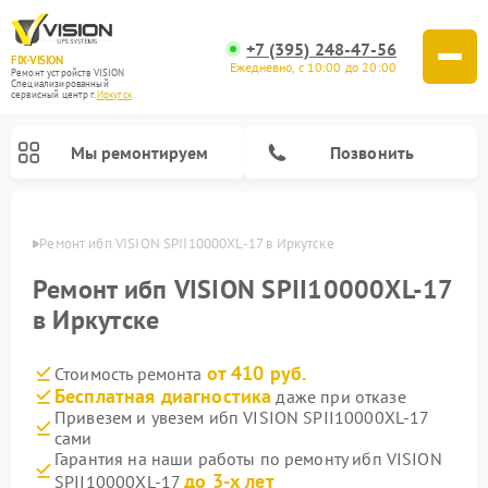
+7 (395) 248-47-56
FIX-VISION
Ежедневно, с 10:00 до 20:00
Ремонт устройств VISION
Специализированный
cервисный центр г.
Иркутск
Мы ремонтируем
Позвонить
утске
Ремонт ибп VISION SPII10000XL-17 в Иркутске
Ремонт ибп VISION SPII10000XL-17
в Иркутске
от 410 руб.
Стоимость ремонта
Бесплатная диагностика
даже при отказе
Привезем и увезем ибп VISION SPII10000XL-17
сами
Гарантия на наши работы по ремонту ибп VISION
до 3-х лет
SPII10000XL-17