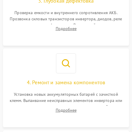
3. Глубокая дефектовка
Поломка системы защиты
1000 ₽
Подробнее →
от перегрузок
Проверка емкости и внутреннего сопротивления АКБ.
Прозвонка силовых транзисторов инвертора, диодов, реле
Неисправность системы
переключения и трансформатора. Визуальный поиск вздутых
Подробнее
защиты от короткого
1500 ₽
Подробнее →
конденсаторов и прогаров на печатной плате.
замыкания
Повреждение системы
1000 ₽
Подробнее →
защиты от перегрева
Неисправность системы
защиты от
1500 ₽
Подробнее →
перенапряжения
4. Ремонт и замена компонентов
Установка новых аккумуляторных батарей с зачисткой
клемм. Выпаивание неисправных элементов инвертора или
цепи зарядки и монтаж новых радиодеталей.
Подробнее
Восстановление поврежденных токоведущих дорожек и
замена реле.