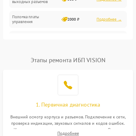
выходных разъемов
Механические повреждения
Поломка платы
Механика
2000 ₽
Подробнее →
управления
Неисправность
3000 ₽
Подробнее →
трансформатора
Повреждение
Этапы ремонта ИБП VISION
500 ₽
Подробнее →
конденсаторов
Поломка предохранителя
100 ₽
Подробнее →
Неисправность системы
1000 ₽
Подробнее →
охлаждения
1. Первичная диагностика
Неисправность
500 ₽
Подробнее →
Внешний осмотр корпуса и разъемов. Подключение к сети,
индикаторов
проверка индикации, звуковых сигналов и кодов ошибок.
Измерение входного и выходного напряжения. Оценка
Поломка фильтров
Подробнее
1000 ₽
Подробнее →