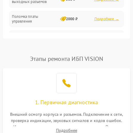
выходных разъемов
Механические повреждения
Поломка платы
Механика
2000 ₽
Подробнее →
управления
Неисправность
3000 ₽
Подробнее →
трансформатора
Повреждение
Этапы ремонта ИБП VISION
500 ₽
Подробнее →
конденсаторов
Поломка предохранителя
100 ₽
Подробнее →
Неисправность системы
1000 ₽
Подробнее →
охлаждения
1. Первичная диагностика
Неисправность
500 ₽
Подробнее →
Внешний осмотр корпуса и разъемов. Подключение к сети,
индикаторов
проверка индикации, звуковых сигналов и кодов ошибок.
Измерение входного и выходного напряжения. Оценка
Поломка фильтров
Подробнее
1000 ₽
Подробнее →