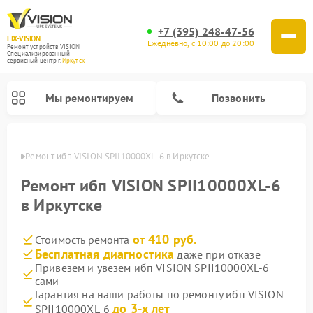
+7 (395) 248-47-56
FIX-VISION
Ежедневно, с 10:00 до 20:00
Ремонт устройств VISION
Специализированный
cервисный центр г.
Иркутск
Мы ремонтируем
Позвонить
утске
Ремонт ибп VISION SPII10000XL-6 в Иркутске
Ремонт ибп VISION SPII10000XL-6
в Иркутске
от 410 руб.
Стоимость ремонта
Бесплатная диагностика
даже при отказе
Привезем и увезем ибп VISION SPII10000XL-6
сами
Гарантия на наши работы по ремонту ибп VISION
до 3-х лет
SPII10000XL-6