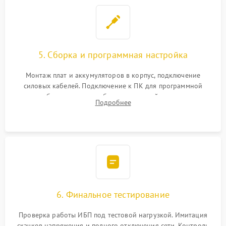
5. Сборка и программная настройка
Монтаж плат и аккумуляторов в корпус, подключение
силовых кабелей. Подключение к ПК для программной
калибровки констант батареи, настройки порогов
Подробнее
срабатывания AVR и сброса счетчиков старения АКБ.
6. Финальное тестирование
Проверка работы ИБП под тестовой нагрузкой. Имитация
скачков напряжения и полного отключения сети. Контроль