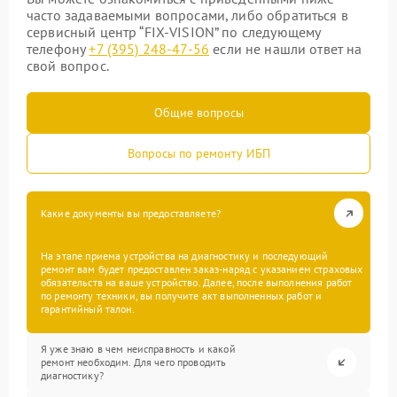
часто задаваемыми вопросами, либо обратиться в
сервисный центр “FIX-VISION” по следующему
телефону
+7 (395) 248-47-56
если не нашли ответ на
свой вопрос.
Общие вопросы
Вопросы по ремонту ИБП
Какие документы вы предоставляете?
На этапе приема устройства на диагностику и последующий
ремонт вам будет предоставлен заказ-наряд с указанием страховых
обязательств на ваше устройство. Далее, после выполнения работ
по ремонту техники, вы получите акт выполненных работ и
гарантийный талон.
Я уже знаю в чем неисправность и какой
ремонт необходим. Для чего проводить
диагностику?