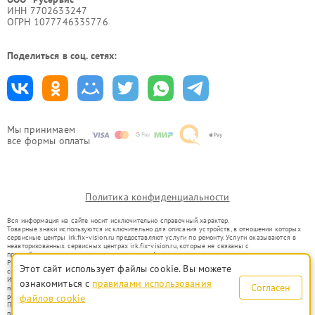
ИНН 7702633247
ОГРН 1077746335776
Поделиться в соц. сетях:
Мы принимаем
все формы оплаты
Политика конфиденциальности
Вся информация на сайте носит исключительно справочный характер.
Товарные знаки используются исключительно для описания устройств, в отношении которых
сервисные центры irk.fix-vision.ru предоставляют услуги по ремонту. Услуги оказываются в
неавторизованных сервисных центрах irk.fix-vision.ru, которые не связаны с
правообладателями товарных знаков или их официальными представителями.
Ремонт осуществляется для устройств, уже введенных в гражданский оборот в соответствии
Этот сайт использует файлы cookie. Вы можете
со статьей 1487 ГК РФ.
Использование товарных знаков не преследует цели индивидуализации услуг или введения
ознакомиться с
правилами использования
Согласен
потребителей в заблуждение, а служит для информирования о предоставляемых услугах по
ремонту техники указанных брендов.
файлов cookie
Представленная на сайте информация не является публичной офертой, определяемой
положениями Статьи 437(2) Гражданского кодекса РФ