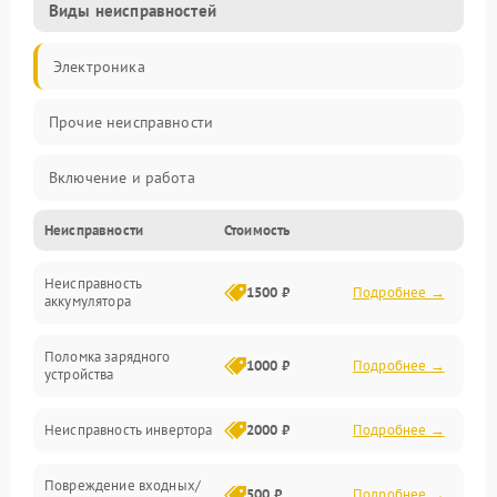
Виды неисправностей
Электроника
Прочие неисправности
Включение и работа
Неисправности
Стоимость
Работа с нагрузкой
Неисправность
Звук и индикация
1500 ₽
Подробнее →
аккумулятора
Питание и режимы
Поломка зарядного
1000 ₽
Подробнее →
устройства
Интерфейсы и связь
Неисправность инвертора
2000 ₽
Подробнее →
Температура и эксплуатация
Повреждение входных/
500 ₽
Подробнее →