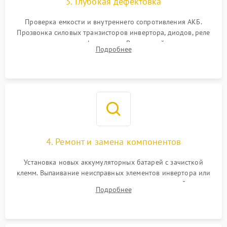
3. Глубокая дефектовка
Поломка системы защиты
1000 ₽
Подробнее →
от перегрузок
Проверка емкости и внутреннего сопротивления АКБ.
Прозвонка силовых транзисторов инвертора, диодов, реле
Неисправность системы
переключения и трансформатора. Визуальный поиск вздутых
Подробнее
защиты от короткого
1500 ₽
Подробнее →
конденсаторов и прогаров на печатной плате.
замыкания
Повреждение системы
1000 ₽
Подробнее →
защиты от перегрева
Неисправность системы
защиты от
1500 ₽
Подробнее →
перенапряжения
4. Ремонт и замена компонентов
Установка новых аккумуляторных батарей с зачисткой
клемм. Выпаивание неисправных элементов инвертора или
цепи зарядки и монтаж новых радиодеталей.
Подробнее
Восстановление поврежденных токоведущих дорожек и
замена реле.